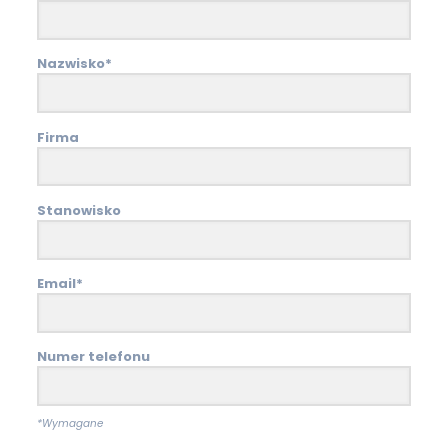
Nazwisko*
Firma
Stanowisko
Email*
Numer telefonu
*Wymagane